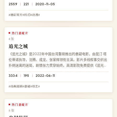
2559
221
2020-11-05
#精彩短片#科幻#动漫#
热门悬疑片
4 张
追光之城
《追光之城》是2022年中国台湾重磅推出的悬疑电影，由昆汀·塔
伦蒂诺执导，沈腾、成龙、张家辉领衔主演。影片多线叙事交织出
扑朔迷离的迷局，剧情张力贯穿始终。高清影院免费提供《追光之
城》完整版在线观看，HD 高清画质流畅播放，无广告无需注册。
3334
195
2022-06-11
#经典回顾#悬疑#综艺#
热门悬疑片
6 张