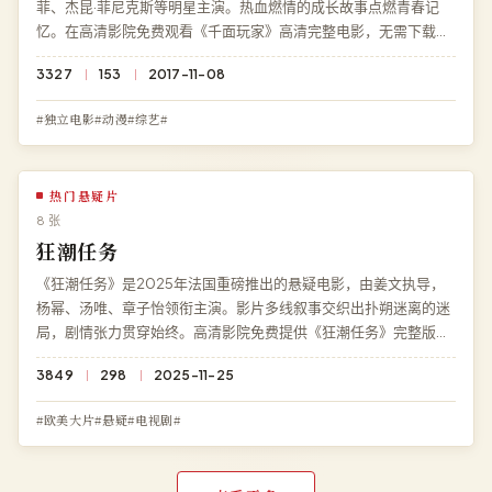
菲、杰昆·菲尼克斯等明星主演。热血燃情的成长故事点燃青春记
忆。在高清影院免费观看《千面玩家》高清完整电影，无需下载、
无需注册，1080P 蓝光多端流畅播放。
3327
153
2017-11-08
#独立电影#动漫#综艺#
热门悬疑片
8 张
狂潮任务
《狂潮任务》是2025年法国重磅推出的悬疑电影，由姜文执导，
杨幂、汤唯、章子怡领衔主演。影片多线叙事交织出扑朔迷离的迷
局，剧情张力贯穿始终。高清影院免费提供《狂潮任务》完整版在
线观看，杜比全景声画质流畅播放，无广告无需注册。
3849
298
2025-11-25
#欧美大片#悬疑#电视剧#