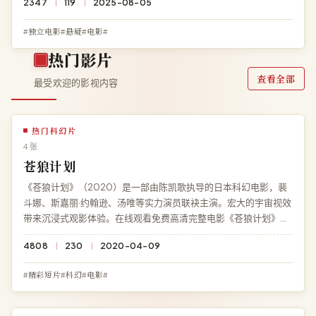
2347
119
2025-08-05
#独立电影#悬疑#电影#
热门影片
查看全部
最受欢迎的影视内容
热门科幻片
4 张
苍狼计划
《苍狼计划》（2020）是一部由陈凯歌执导的日本科幻电影，裴
斗娜、斯嘉丽·约翰逊、汤唯等实力演员联袂主演。宏大的宇宙视效
带来沉浸式观影体验。在线观看免费高清完整电影《苍狼计划》，
1080P 蓝光流畅播放，永久免费、零广告。
4808
230
2020-04-09
#精彩短片#科幻#电影#