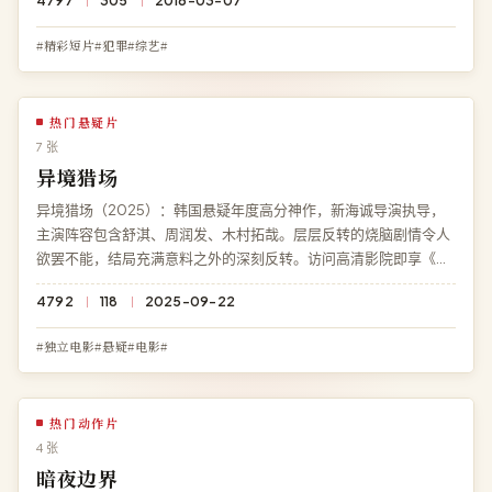
4797
305
2016-03-07
#精彩短片#犯罪#综艺#
热门悬疑片
7 张
异境猎场
异境猎场（2025）：韩国悬疑年度高分神作，新海诚导演执导，
主演阵容包含舒淇、周润发、木村拓哉。层层反转的烧脑剧情令人
欲罢不能，结局充满意料之外的深刻反转。访问高清影院即享《异
境猎场》免费完整版高清在线观看，杜比全景声极速加载。
4792
118
2025-09-22
#独立电影#悬疑#电影#
热门动作片
4 张
暗夜边界