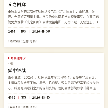
光之回廊
王家卫导演的2026年德国动漫电影《光之回廊》，由舒淇、张
译、全度妍等明星主演。唯美治愈的画风带来视觉享受。在高清影
院免费观看《光之回廊》高清完整电影，无需下载、无需注册，BD
蓝光多端流畅播放。
2415
150
2026-11-05
#精彩短片#动漫#电影#
最新犯罪片
4 张
雾中谜城
雾中谜城（2026）：德国犯罪年度高分神作，奉俊昊导演执导，
主演阵容包含章子怡、周迅、陈道明。深入骨髓的罪案追凶步步惊
心，结局充满意料之外的深刻反转。访问高清影院即享《雾中谜
城》免费完整版高清在线观看，杜比全景声极速加载。
4145
313
2026-10-13
#欧美大片#犯罪#综艺#