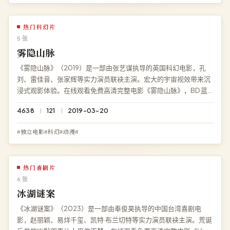
热门科幻片
5 张
雾隐山脉
《雾隐山脉》（2019）是一部由张艺谋执导的英国科幻电影，孔
刘、雷佳音、张家辉等实力演员联袂主演。宏大的宇宙视效带来沉
浸式观影体验。在线观看免费高清完整电影《雾隐山脉》，BD 蓝
光流畅播放，永久免费、零广告。
4638
121
2019-03-20
#独立电影#科幻#动漫#
热门喜剧片
6 张
冰湖谜案
《冰湖谜案》（2023）是一部由奉俊昊执导的中国台湾喜剧电
影，赵丽颖、易烊千玺、凯特·布兰切特等实力演员联袂主演。荒诞