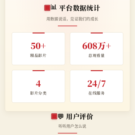
📊
平台数据统计
用数据说话，见证我们的成长
50+
608万+
精品影片
总观看量
4
24/7
影片分类
在线服务
💬
用户评价
听听用户怎么说