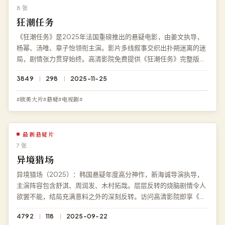
8 张
狂潮任务
《狂潮任务》是2025年法国重磅推出的悬疑电影，由姜文执导，
杨幂、汤唯、章子怡领衔主演。影片多线叙事交织出扑朔迷离的迷
局，剧情张力贯穿始终。高清影院免费提供《狂潮任务》完整版在
线观看，杜比全景声画质流畅播放，无广告无需注册。
3849
298
2025-11-25
#欧美大片#悬疑#电视剧#
最新悬疑片
7 张
异境猎场
异境猎场（2025）：韩国悬疑年度高分神作，新海诚导演执导，
主演阵容包含舒淇、周润发、木村拓哉。层层反转的烧脑剧情令人
欲罢不能，结局充满意料之外的深刻反转。访问高清影院即享《异
境猎场》免费完整版高清在线观看，杜比全景声极速加载。
4792
118
2025-09-22