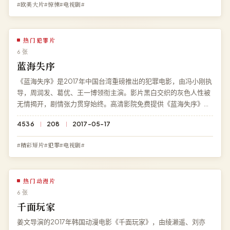
#欧美大片#惊悚#电视剧#
热门犯罪片
6 张
蓝海失序
《蓝海失序》是2017年中国台湾重磅推出的犯罪电影，由冯小刚执
导，周润发、葛优、王一博领衔主演。影片黑白交织的灰色人性被
无情揭开，剧情张力贯穿始终。高清影院免费提供《蓝海失序》完
整版在线观看，4K 超清画质流畅播放，无广告无需注册。
4536
208
2017-05-17
#精彩短片#犯罪#电视剧#
热门动漫片
6 张
千面玩家
姜文导演的2017年韩国动漫电影《千面玩家》，由绫濑遥、刘亦