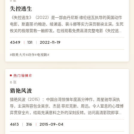
5 张
失控逃生
《失控逃生》（2022）是一部由丹尼斯·维伦纽瓦执导的英国动作
电影，斯嘉丽·约翰逊、绫濑遥、裴斗娜等实力演员联袂主演。生死
攸关的极限营救一触即发。在线观看免费高清完整电影《失控逃
生》，杜比全景声流畅播放，永久免费、零广告。
4349
131
2022-11-19
#欧美大片#动作#电视剧#
热门惊悚片
8 张
猎艳风波
猎艳风波（2015）：中国台湾惊悚年度高分神作，周星驰导演执
导，主演阵容包含吴京、杰昆·菲尼克斯、周迅。令人窒息的心理博
弈贯穿全片，结局充满意料之外的深刻反转。访问高清影院即享
《猎艳风波》免费完整版高清在线观看，HD 高清极速加载。
4613
316
2015-09-04