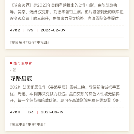
《暗夜边界》是2023年美国重磅推出的动作电影，由陈凯歌执
导，吴京、汤姆·汉克斯、刘德华领衔主演。影片紧张刺激的飙车追
逐令观众肾上腺素飙升，剧情张力贯穿始终。高清影院免费提供
《暗夜边界》完整版在线观看，杜比全景声画质流畅播放，无广告
4782
195
2023-02-09
无需注册。
#精彩短片#动作#电视剧#
热门犯罪片
7 张
寻路星辰
2021年法国犯罪佳作《寻路星辰》震撼上映，导演新海诚携手葛
优、周迅、本·阿弗莱克倾力打造。黑白交织的灰色人性被无情揭
开，每一个细节都暗藏伏笔。现可在高清影院免费在线观看《寻路
星辰》高清完整版，HD 高清多端兼容。
4780
133
2021-08-15
#独立电影#犯罪#电影#